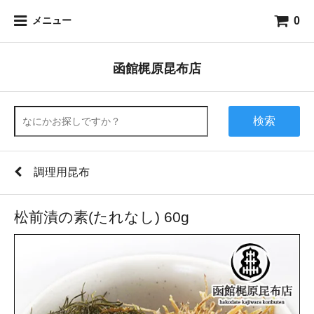
0
メニュー
函館梶原昆布店
検索
調理用昆布
松前漬の素(たれなし) 60g